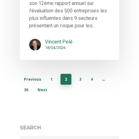
son 12ème rapport annuel sur
l'évaluation des 500 entreprises les
Accueil
plus influentes dans 9 secteurs
présentant un risque pour les…
Solutions
Vincent Pelé
Quiz
Ekwato COLLECT
18/04/2026
Ekwato RISK
Equipe
Ekwato SHARE
Actualités
Ekwato SOURCE
Previous
1
3
4
2
…
Ressources
Ekwato 360
36
Next
FAQ
Contact
Rendez-vous
SEARCH