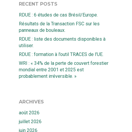
RECENT POSTS
RDUE : 6 études de cas Brésil/Europe.
Résultats de la Transaction FSC sur les
panneaux de bouleaux.
RDUE : liste des documents disponibles à
utiliser.
RDUE : formation à l’outil TRACES de l’UE.
Accueil
WRI : « 34% de la perte de couvert forestier
mondial entre 2001 et 2025 est
Solutions
probablement irréversible. »
Quiz
Ekwato COLLECT
Ekwato RISK
Equipe
ARCHIVES
Ekwato SHARE
août 2026
Actualités
Ekwato SOURCE
juillet 2026
Ressources
Ekwato 360
juin 2026