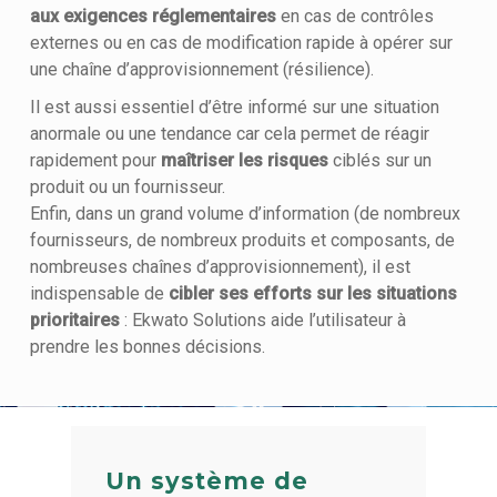
aux exigences réglementaires
en cas de contrôles
externes ou en cas de modification rapide à opérer sur
une chaîne d’approvisionnement (résilience).
Il est aussi essentiel d’être informé sur une situation
anormale ou une tendance car cela permet de réagir
rapidement pour
maîtriser les risques
ciblés sur un
produit ou un fournisseur.
Enfin, dans un grand volume d’information (de nombreux
Accueil
fournisseurs, de nombreux produits et composants, de
nombreuses chaînes d’approvisionnement), il est
Solutions
indispensable de
cibler ses efforts sur les situations
prioritaires
: Ekwato Solutions aide l’utilisateur à
Quiz
Ekwato COLLECT
prendre les bonnes décisions.
Ekwato RISK
Equipe
Ekwato SHARE
Actualités
Ekwato SOURCE
Un système de
Ressources
Ekwato 360