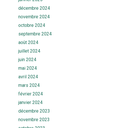
Solutions
décembre 2024
Quiz
Ekwato COLLECT
novembre 2024
Ekwato RISK
Equipe
octobre 2024
Ekwato SHARE
septembre 2024
Actualités
Ekwato SOURCE
août 2024
juillet 2024
Ressources
Ekwato 360
juin 2024
FAQ
Contact
mai 2024
avril 2024
Rendez-vous
mars 2024
février 2024
janvier 2024
décembre 2023
novembre 2023