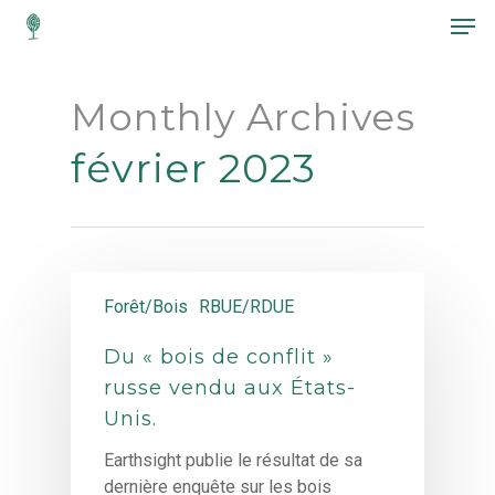
Monthly Archives
Hit enter to search or ESC to close
février 2023
Forêt/Bois
RBUE/RDUE
Du « bois de conflit »
russe vendu aux États-
Unis.
Earthsight publie le résultat de sa
dernière enquête sur les bois