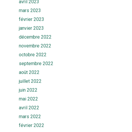
avril 2023
mars 2023
février 2023
janvier 2023
décembre 2022
novembre 2022
octobre 2022
Accueil
septembre 2022
août 2022
Solutions
juillet 2022
Quiz
Ekwato COLLECT
juin 2022
Ekwato RISK
mai 2022
Equipe
avril 2022
Ekwato SHARE
Actualités
mars 2022
Ekwato SOURCE
février 2022
Ressources
Ekwato 360