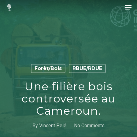
Hit enter to search or ESC to close
Forêt/Bois
RBUE/RDUE
Une filière bois
controversée au
Cameroun.
By
Vincent Pelé
No Comments