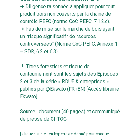
➜ Diligence raisonnée à appliquer pour tout
produit bois non couverts par la chaîne de
contrôle PEFC (norme CoC PEFC, 7.1.2.c).
➜ Pas de mise sur le marché de bois ayant
un ʺrisque significatifʺ de ʺsources
controverséesʺ (Norme CoC PEFC, Annexe 1
– SDR, 6.2 et 6.3).
🎯 Titres forestiers et risque de
contournement sont les sujets des Episodes
2 et 3 de la série « RDUE & entreprises »
publiés par @Ekwato (FR+EN) [
Accès librairie
Ekwato
].
Source :
document (40 pages) et communiqué
de presse de GI-TOC
.
[ Cliquez sur le lien hypertexte donné pour chaque