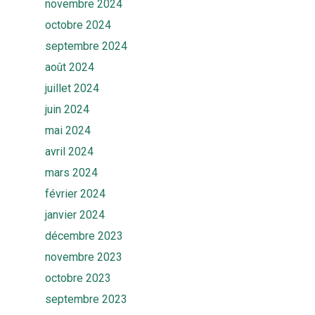
Equipe
novembre 2024
Ekwato SHARE
octobre 2024
Actualités
Ekwato SOURCE
septembre 2024
août 2024
Ressources
Ekwato 360
juillet 2024
FAQ
Contact
juin 2024
mai 2024
Rendez-vous
avril 2024
mars 2024
février 2024
janvier 2024
décembre 2023
novembre 2023
octobre 2023
septembre 2023