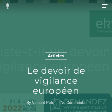
Hit enter to search or ESC to close
Articles
Le devoir de
vigilance
européen
By
Vincent Pelé
No Comments