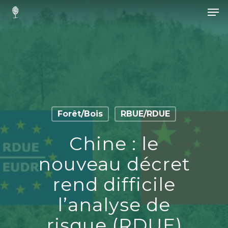
Hit enter to search or ESC to close
Forêt/Bois
RBUE/RDUE
Chine : le
nouveau décret
rend difficile
l’analyse de
risque (RDUE)