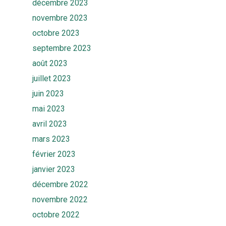
décembre 2023
novembre 2023
octobre 2023
septembre 2023
Accueil
août 2023
Solutions
juillet 2023
juin 2023
Quiz
Ekwato COLLECT
mai 2023
Ekwato RISK
Equipe
avril 2023
Ekwato SHARE
mars 2023
Actualités
Ekwato SOURCE
février 2023
Ressources
Ekwato 360
janvier 2023
décembre 2022
FAQ
Contact
novembre 2022
octobre 2022
Rendez-vous