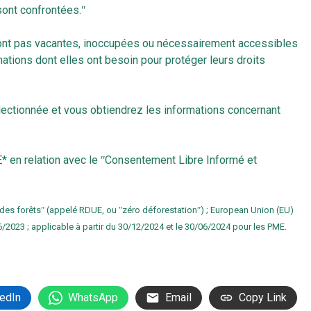
sont confrontées.ʺ
sont pas vacantes, inoccupées ou nécessairement accessibles
tions dont elles ont besoin pour protéger leurs droits
électionnée et vous obtiendrez les informations concernant
UE* en relation avec le ʺConsentement Libre Informé et
 des forêtsʺ (appelé RDUE, ou ʺzéro déforestationʺ) ; European Union (EU)
6/2023 ; applicable à partir du 30/12/2024 et le 30/06/2024 pour les PME.
edIn
WhatsApp
Email
Copy Link