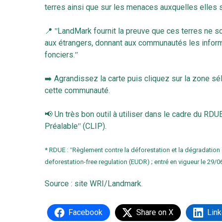
terres ainsi que sur les menaces auxquelles elles 
📍 ʺLandMark fournit la preuve que ces terres ne 
aux étrangers, donnant aux communautés les informa
fonciers.ʺ
➡️ Agrandissez la carte puis cliquez sur la zone s
cette communauté.
📢 Un très bon outil à utiliser dans le cadre du RD
Préalableʺ (CLIP).
* RDUE : ʺRèglement contre la déforestation et la dégradation
deforestation-free regulation (EUDR) ; entré en vigueur le 29/0
Source :
site WRI/Landmark
.
Facebook
Share on X
Link