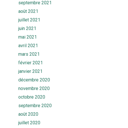
septembre 2021
Solutions
août 2021
Quiz
Ekwato COLLECT
juillet 2021
Ekwato RISK
juin 2021
Equipe
Ekwato SHARE
mai 2021
Actualités
avril 2021
Ekwato SOURCE
mars 2021
Ressources
Ekwato 360
février 2021
FAQ
Contact
janvier 2021
décembre 2020
Rendez-vous
novembre 2020
octobre 2020
septembre 2020
août 2020
juillet 2020