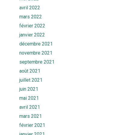
Actualités
Ekwato SOURCE
avril 2022
Ressources
Ekwato 360
mars 2022
FAQ
février 2022
Contact
janvier 2022
Rendez-vous
décembre 2021
novembre 2021
septembre 2021
août 2021
juillet 2021
juin 2021
mai 2021
avril 2021
mars 2021
février 2021
janvier 2021