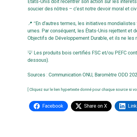
États-Unis doit recentrer son action sur les intérê
soucier des nôtres – c’est notre devoir moral et civ
📍 ʺEn d’autres termes, les initiatives mondialiste
urnes. Par conséquent, les États-Unis rejettent et
Objectifs de Développement Durable, et ils ne les 
💡 Les produits bois certifiés FSC et/ou PEFC cont
dessous).
Sources :
Communication ONU
,
Baromètre ODD 20
[ Cliquez sur le lien hypertexte donné pour chaque source si vo
Facebook
Share on X
Link