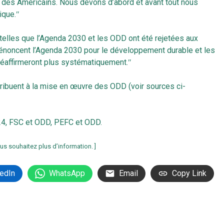
ts des Américains. Nous devons d’abord et avant tout nous
ique.ʺ
s telles que l’Agenda 2030 et les ODD ont été rejetées aux
 dénoncent l’Agenda 2030 pour le développement durable et les
réaffirmeront plus systématiquement.ʺ
ribuent à la mise en œuvre des ODD (voir sources ci-
24
,
FSC et ODD
,
PEFC et ODD
.
us souhaitez plus d’information. ]
edIn
WhatsApp
Email
Copy Link