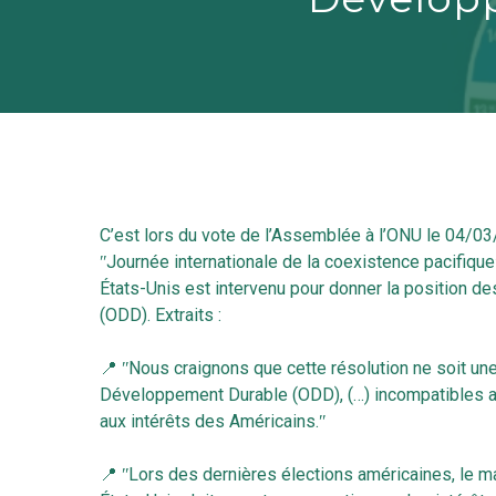
C’est lors du vote de l’Assemblée à l’ONU le 04/03/
ʺJournée internationale de la coexistence pacifique
États-Unis est intervenu pour donner la position d
(ODD). Extraits :
📍 ʺNous craignons que cette résolution ne soit une
Développement Durable (ODD), (…) incompatibles ave
Hit enter to search or ESC to close
aux intérêts des Américains.ʺ
📍 ʺLors des dernières élections américaines, le ma