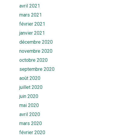
Ekwato RISK
avril 2021
Equipe
mars 2021
Ekwato SHARE
Actualités
février 2021
Ekwato SOURCE
janvier 2021
Ressources
Ekwato 360
décembre 2020
FAQ
Contact
novembre 2020
octobre 2020
Rendez-vous
septembre 2020
août 2020
juillet 2020
juin 2020
mai 2020
avril 2020
mars 2020
février 2020