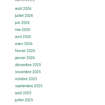
Accueil
août 2026
juillet 2026
Solutions
juin 2026
Quiz
Ekwato COLLECT
mai 2026
Ekwato RISK
avril 2026
Equipe
mars 2026
Ekwato SHARE
Actualités
février 2026
Ekwato SOURCE
janvier 2026
Ressources
Ekwato 360
décembre 2025
FAQ
novembre 2025
Contact
octobre 2025
Rendez-vous
septembre 2025
août 2025
juillet 2025