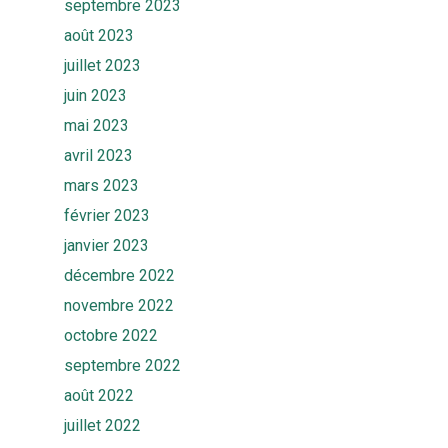
septembre 2023
Actualités
Ekwato SOURCE
août 2023
Ressources
juillet 2023
Ekwato 360
juin 2023
FAQ
Contact
mai 2023
avril 2023
Rendez-vous
mars 2023
février 2023
janvier 2023
décembre 2022
novembre 2022
octobre 2022
septembre 2022
août 2022
juillet 2022