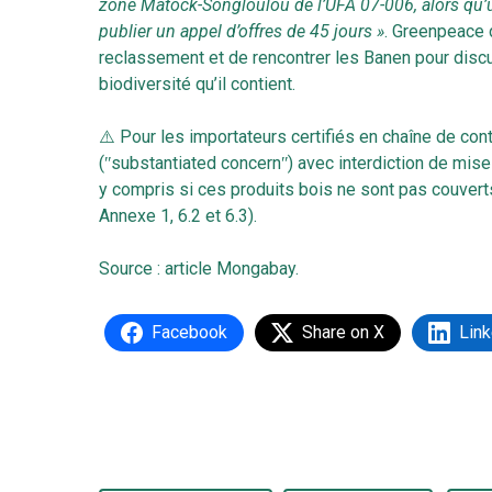
zone Matock-Songloulou de l’UFA 07-006, alors qu’un
publier un appel d’offres de 45 jours »
. Greenpeace 
reclassement et de rencontrer les Banen pour discuter
biodiversité qu’il contient.
⚠️ Pour les importateurs certifiés en chaîne de con
(ʺsubstantiated concernʺ) avec interdiction de mise
y compris si ces produits bois ne sont pas couverts
Annexe 1, 6.2 et 6.3).
Source :
article Mongabay
.
Facebook
Share on X
Link