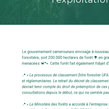
Le gouvernement camerounais envisage à nouveau d’ou
forestière, soit 200 000 hectares de forêt 🌳 en gra
menacées 🐒🐾. Cette forêt fait également l’objet d’
📍
« Le processus de classement [titre forestier UF
et réglementaires. Le retrait du décret de classe
devrait tenir compte du droit de préemption de ces
Hit enter to search or ESC to close
consultations depuis le début, ce qui ne semble pas a
📍
« Le Ministère des forêts a accordé à l’entreprise