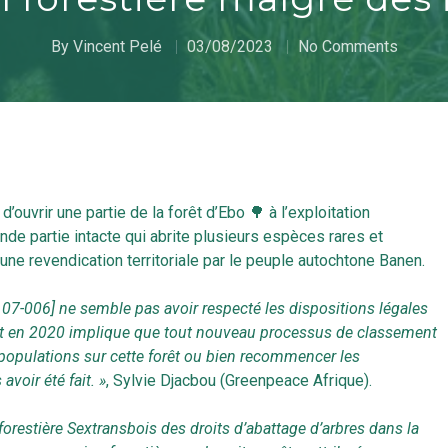
By
Vincent Pelé
03/08/2023
No Comments
vrir une partie de la forêt d’Ebo 🌳 à l’exploitation
nde partie intacte qui abrite plusieurs espèces rares et
une revendication territoriale par le peuple autochtone Banen.
A 07-006] ne semble pas avoir respecté les dispositions légales
ment en 2020 implique que tout nouveau processus de classement
 populations sur cette forêt ou bien recommencer les
voir été fait. »
, Sylvie Djacbou (Greenpeace Afrique).
 forestière Sextransbois des droits d’abattage d’arbres dans la