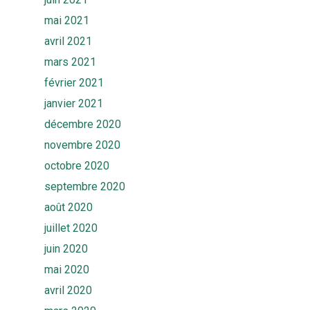
Solutions
mai 2021
Quiz
Ekwato COLLECT
avril 2021
mars 2021
Ekwato RISK
Equipe
février 2021
Ekwato SHARE
janvier 2021
Actualités
Ekwato SOURCE
décembre 2020
Ressources
Ekwato 360
novembre 2020
FAQ
octobre 2020
Contact
septembre 2020
Rendez-vous
août 2020
juillet 2020
juin 2020
mai 2020
avril 2020