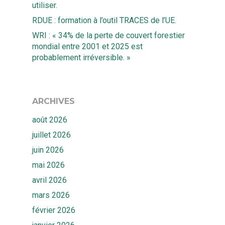
Quiz
utiliser.
Ekwato RISK
RDUE : formation à l’outil TRACES de l’UE.
Equipe
Ekwato SHARE
WRI : « 34% de la perte de couvert forestier
Actualités
mondial entre 2001 et 2025 est
Ekwato SOURCE
probablement irréversible. »
Ressources
Ekwato 360
FAQ
Contact
ARCHIVES
Rendez-vous
août 2026
juillet 2026
juin 2026
mai 2026
avril 2026
mars 2026
février 2026